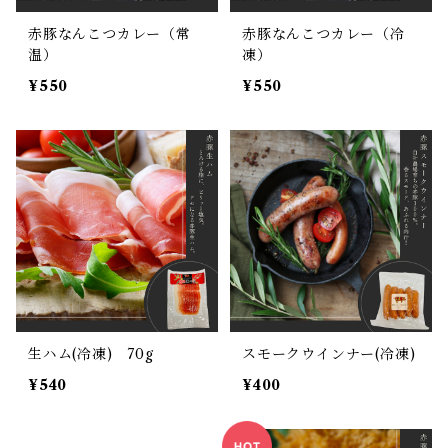
赤豚なんこつカレー（常
赤豚なんこつカレー（冷
温）
凍）
¥550
¥550
生ハム(冷凍) 70g
スモークウインナー(冷凍)
¥540
¥400