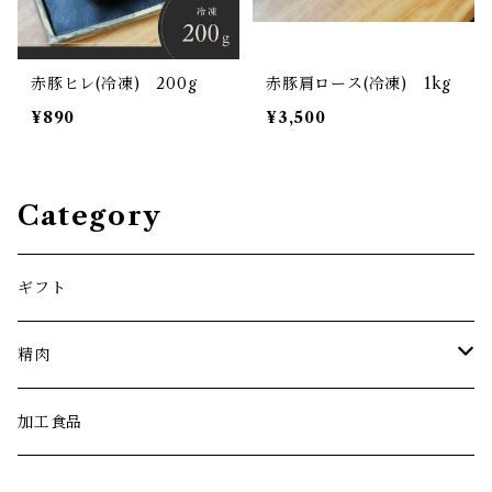
赤豚ヒレ(冷凍) 200g
赤豚肩ロース(冷凍) 1kg
¥890
¥3,500
Category
ギフト
精肉
スライス
加工食品
ブロック